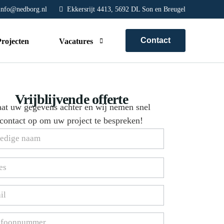
nfo@nedborg.nl
Ekkersrijt 4413, 5692 DL Son en Breugel
Contact
Projecten
Vacatures
Allround timmerman/-vrouw
Vrijblijvende offerte
Werkvoorbereider/calculator
at uw gegevens achter en wij nemen snel
contact op om uw project te bespreken!
w