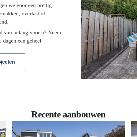
rgen we voor een prettig
emakken, overlast of
end.
id van belang voor u? Neem
e dagen een geheel
ojecten
Recente aanbouwen