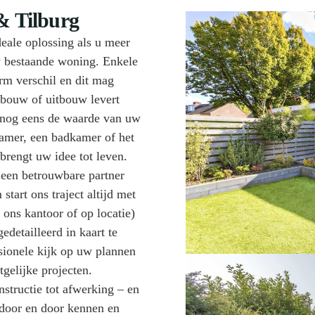
& Tilburg
eale oplossing als u meer
uw bestaande woning. Enkele
rm verschil en dit mag
nbouw of uitbouw levert
 nog eens de waarde van uw
kamer, een badkamer of het
rengt uw idee tot leven.
 een betrouwbare partner
tart ons traject altijd met
ons kantoor of op locatie)
detailleerd in kaart te
sionele kijk op uw plannen
gelijke projecten.
nstructie tot afwerking – en
 door en door kennen en