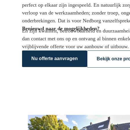
perfect op elkaar zijn ingespeeld. En natuurlijk zo
verloop van de werkzaamheden; zonder troep, ong
onderbrekingen. Dat is voor Nedborg vanzelfsprek
Benieuwd naar de mogelijkheden?
En zijn kwaliteit, betrouwbaarheid en duurzaamhe
dan contact met ons op en ontvang al binnen enkel
vrijblijvende offerte voor uw aanbouw of uitbouw.
Nu offerte aanvragen
Bekijk onze pr