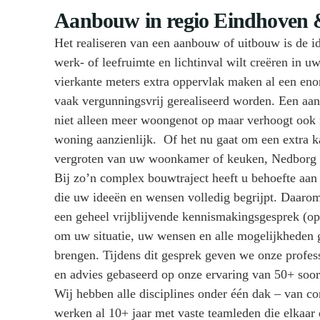
Aanbouw in regio Eindhoven 
Het realiseren van een aanbouw of uitbouw is de id
werk- of leefruimte en lichtinval wilt creëren in 
vierkante meters extra oppervlak maken al een eno
vaak vergunningsvrij gerealiseerd worden. Een aa
niet alleen meer woongenot op maar verhoogt ook
woning aanzienlijk. Of het nu gaat om een extra 
vergroten van uw woonkamer of keuken, Nedborg b
Bij zo’n complex bouwtraject heeft u behoefte aan
die uw ideeën en wensen volledig begrijpt. Daarom s
een geheel vrijblijvende kennismakingsgesprek (op 
om uw situatie, uw wensen en alle mogelijkheden ge
brengen. Tijdens dit gesprek geven we onze profes
en advies gebaseerd op onze ervaring van 50+ soort
Wij hebben alle disciplines onder één dak – van co
werken al 10+ jaar met vaste teamleden die elkaar