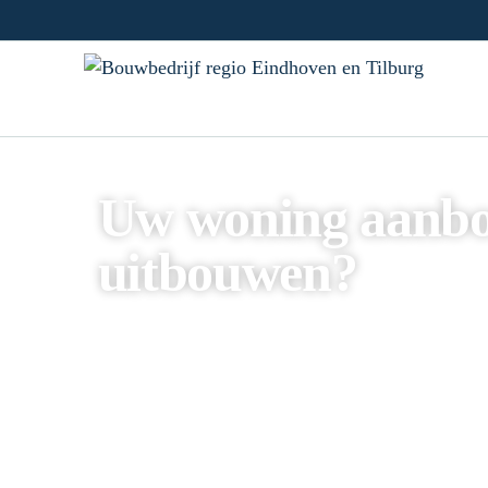
Uw woning aanbo
uitbouwen?
Voor een aanbouw of uitbouw in regio
Eindhov
juiste adres. Vraag nu
vrijblijvend
een offerte a
u op.