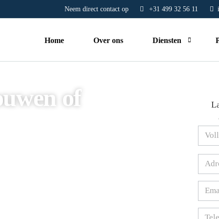
Neem direct contact op
+31 499 32 56 11
i
Home
Over ons
Diensten
Nieuwbouw
uwen of
Renovatie
La
Verbouwing
Aanbou
Aanbouw & uitbouw
en
&
Tilburg
bent u bij ons aan het
Transformatie
an en wij nemen spoedig contact met
Retail