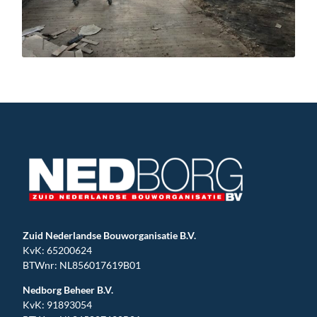
Zuid Nederlandse Bouworganisatie B.V.
KvK: 65200624
BTWnr: NL856017619B01
Nedborg Beheer B.V.
KvK: 91893054