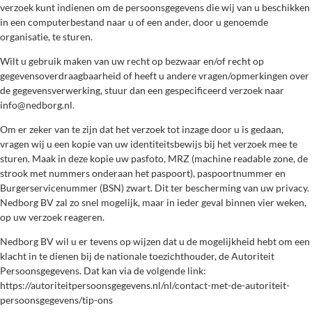
verzoek kunt indienen om de persoonsgegevens die wij van u beschikken
in een computerbestand naar u of een ander, door u genoemde
organisatie, te sturen.
Wilt u gebruik maken van uw recht op bezwaar en/of recht op
gegevensoverdraagbaarheid of heeft u andere vragen/opmerkingen over
de gegevensverwerking, stuur dan een gespecificeerd verzoek naar
info@nedborg.nl.
Om er zeker van te zijn dat het verzoek tot inzage door u is gedaan,
vragen wij u een kopie van uw identiteitsbewijs bij het verzoek mee te
sturen. Maak in deze kopie uw pasfoto, MRZ (machine readable zone, de
strook met nummers onderaan het paspoort), paspoortnummer en
Burgerservicenummer (BSN) zwart. Dit ter bescherming van uw privacy.
Nedborg BV zal zo snel mogelijk, maar in ieder geval binnen vier weken,
op uw verzoek reageren.
Nedborg BV wil u er tevens op wijzen dat u de mogelijkheid hebt om een
klacht in te dienen bij de nationale toezichthouder, de Autoriteit
Persoonsgegevens. Dat kan via de volgende link:
https://autoriteitpersoonsgegevens.nl/nl/contact-met-de-autoriteit-
persoonsgegevens/tip-ons