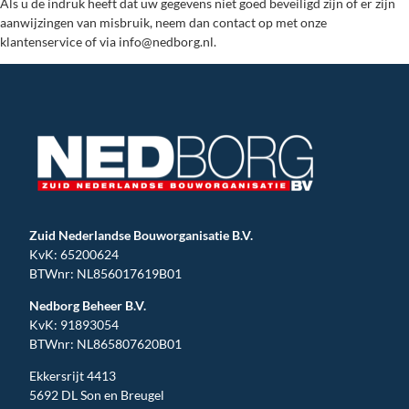
Als u de indruk heeft dat uw gegevens niet goed beveiligd zijn of er zijn
aanwijzingen van misbruik, neem dan contact op met onze
klantenservice of via info@nedborg.nl.
Zuid Nederlandse Bouworganisatie B.V.
KvK: 65200624
BTWnr: NL856017619B01
Nedborg Beheer B.V.
KvK: 91893054
BTWnr: NL865807620B01
Ekkersrijt 4413
5692 DL Son en Breugel