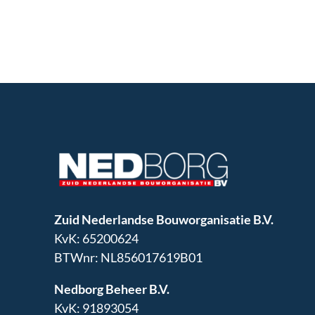
Zuid Nederlandse Bouworganisatie B.V.
KvK: 65200624
BTWnr: NL856017619B01
Nedborg Beheer B.V.
KvK: 91893054