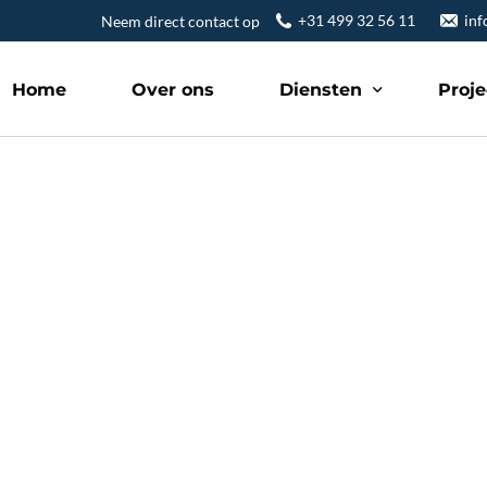
+31 499 32 56 11
inf
Neem direct contact op
Home
Over ons
Diensten
Proj
Nieuwbouw
Renovatie
Verbouwing
Aanbouw & uitbouw
Transformatie
Retail