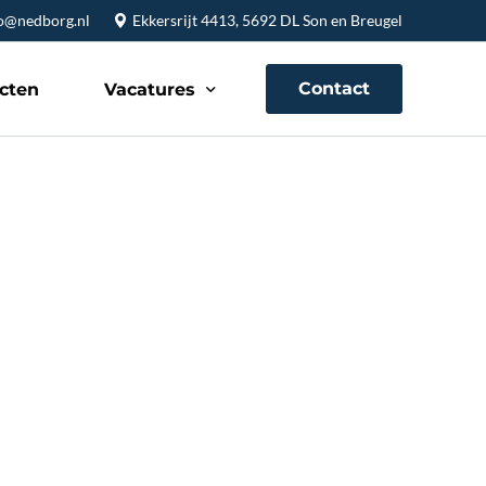
o@nedborg.nl
Ekkersrijt 4413, 5692 DL Son en Breugel
Contact
ecten
Vacatures
Allround timmerman/-vrouw
Werkvoorbereider/calculator